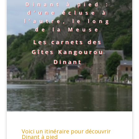
Dinant à pied :
d’une écluse à
l’autre, le long
de la Meuse
Les carnets des
Gîtes Kangourou
Dinant
Voici un itinéraire pour découvrir
Dinant à pied