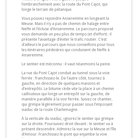
l’embranchement avec la route du Pont Cajot, qui
longe le terrain de pétanque.
Vous pouvez rejoindre Anseremme en longeant la
Meuse. Mais il n’y a pas de chemin de halage entre
Neffe et l’écluse d’Anseremme. Le parcours proposé
vous demande un peu plus de temps (et d’effort) : il
présente l’avantage d’éviter le trafic routier. C’est
d’ailleurs le parcours que nous conseillons pour tous
les itinéraires pédestres qui conduisent de Neffe à
Anseremme.
Le sentier est méconnu : il vaut néanmoins la peine.
La rue du Pont Cajot conduit au tunnel sous la voie
ferrée : franchissez-le. De l’autre côté, tournez à
gauche, en direction de quelques maisons et
d’entrepôts. Le bitume cède vite la place à un chemin
caillouteux qui longe un entrepôt sur la gauche, de
manière parallèle à la voir ferrée. Suivez ce chantier,
qui grimpe légèrement pour passer sous l’imposant
viaduc de la route Charlemagne.
À la verticale du viaduc, ignorez le sentier qui grimpe
sur la droite. Poursuivez droit devant : le sentier va à
présent descendre. Admirez la vue sur la Meuse et l’île
d’Amour. Franchissez le pont qui enjambe la voie