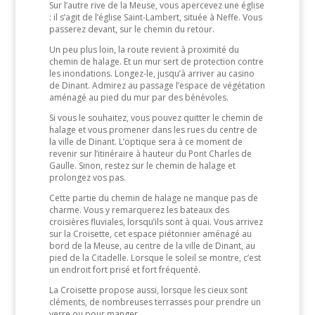
Sur l’autre rive de la Meuse, vous apercevez une église
: il s’agit de l’église Saint-Lambert, située à Neffe. Vous
passerez devant, sur le chemin du retour.
Un peu plus loin, la route revient à proximité du
chemin de halage. Et un mur sert de protection contre
les inondations. Longez-le, jusqu’à arriver au casino
de Dinant. Admirez au passage l’espace de végétation
aménagé au pied du mur par des bénévoles.
Si vous le souhaitez, vous pouvez quitter le chemin de
halage et vous promener dans les rues du centre de
la ville de Dinant. L’optique sera à ce moment de
revenir sur l’itinéraire à hauteur du Pont Charles de
Gaulle. Sinon, restez sur le chemin de halage et
prolongez vos pas.
Cette partie du chemin de halage ne manque pas de
charme. Vous y remarquerez les bateaux des
croisières fluviales, lorsqu’ils sont à quai. Vous arrivez
sur la Croisette, cet espace piétonnier aménagé au
bord de la Meuse, au centre de la ville de Dinant, au
pied de la Citadelle. Lorsque le soleil se montre, c’est
un endroit fort prisé et fort fréquenté.
La Croisette propose aussi, lorsque les cieux sont
cléments, de nombreuses terrasses pour prendre un
verre ou pour manger.