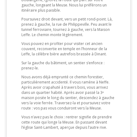
gauche, longeant la Meuse. Nous lui préférons un
itinéraire plus paisible.
Poursuivez droit devant, vers un petit rond-point. Là,
prenez à gauche, la rue de Philippeville. Peu avant le
tunnel ferroviaire, tournez à gauche, vers la Maison
Leffe. Le chemin monte légèrement.
Vous pouvez en profiter pour visiter cet ancien
couvent, reconvertie en temple en l’honneur de la
Leffe, la célèbre bière autrefois brassée à Dinant.
Sur la gauche du bâtiment, un sentier s’enfonce :
prenez-le.
Nous avons déjà emprunté ce chemin forestier,
particulièrement accidenté. Il vous ramène à Neffe.
Après avoir crapahuté à travers bois, vous arrivez
dans un quartier habité. Après avoir passé la 3ᵉ
maison posée le long du sentier, descendez à gauche
vers la voie ferrée. Traversez-la et poursuivez votre
route : vos pas vous conduiront vers la Meuse.
Vous n’avez pas le choix : rentrer signifie de prendre
cette route qui longe la Meuse. En passant devant
l’église Saint-Lambert, aperçue depuis l’autre rive.