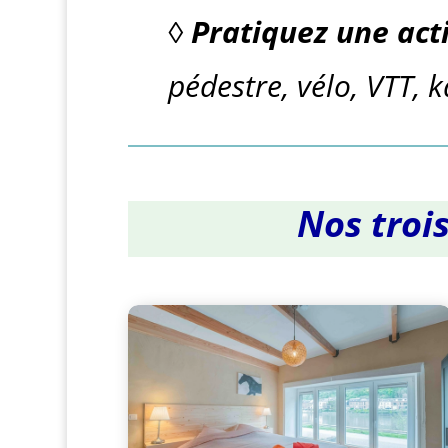
◊
Pratiquez une
act
pédestre, vélo, VTT, 
Nos troi