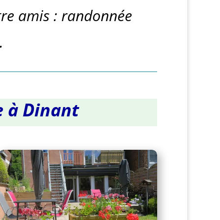
ntre amis : randonnée
…
e à Dinant