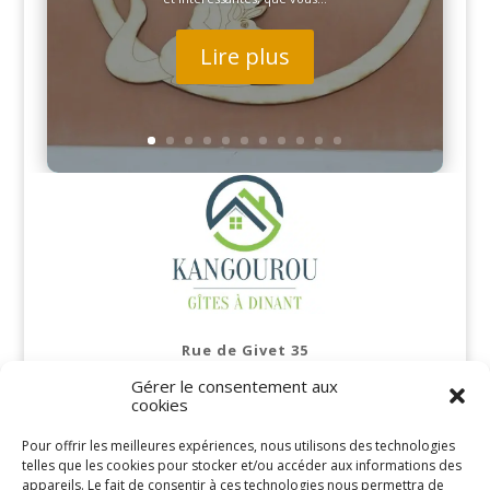
même par temps humide, pour profiter...
Lire plus
Rue de Givet 35
5500 DINANT
Gérer le consentement aux
Belgique
cookies
Mentions légales
Pour offrir les meilleures expériences, nous utilisons des technologies
telles que les cookies pour stocker et/ou accéder aux informations des
Politique de confidentialité
appareils. Le fait de consentir à ces technologies nous permettra de