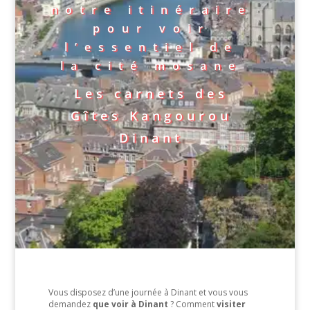
notre itinéraire
pour voir
l’essentiel de
la cité mosane
Les carnets des
Gîtes Kangourou
Dinant
Vous disposez d’une journée à Dinant et vous vous
demandez
que voir à Dinant
? Comment
visiter