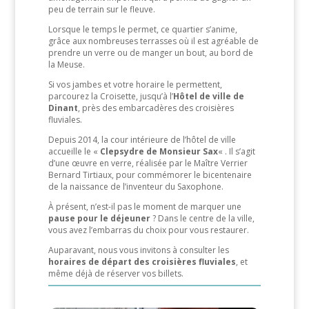
peu de terrain sur le fleuve.
Lorsque le temps le permet, ce quartier s’anime,
grâce aux nombreuses terrasses où il est agréable de
prendre un verre ou de manger un bout, au bord de
la Meuse.
Si vos jambes et votre horaire le permettent,
parcourez la Croisette, jusqu’à l’
Hôtel de ville de
Dinant
, près des embarcadères des croisières
fluviales.
Depuis 2014, la cour intérieure de l’hôtel de ville
accueille le «
Clepsydre de Monsieur Sax
« . Il s’agit
d’une œuvre en verre, réalisée par le Maître Verrier
Bernard Tirtiaux, pour commémorer le bicentenaire
de la naissance de l’inventeur du Saxophone.
À présent, n’est-il pas le moment de marquer une
pause pour le déjeuner
? Dans le centre de la ville,
vous avez l’embarras du choix pour vous restaurer.
Auparavant, nous vous invitons à consulter les
horaires de départ des croisières fluviales
, et
même déjà de réserver vos billets.