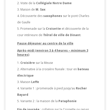
Visite de la
Collégiale Notre Dame
Maison de
M. Sax
Découverte des
saxophones
sur le pont Charles
de Gaulle
Promenade sur la
Croisette
et découverte de la
cour intérieure de l’
hôtel de ville de Dinant
.
Pause déjeuner au centre de la ville
Après-midi (environ 3 à 4 heures – minimum 3
heures)
Croisière
sur la Meuse
Alternative à la croisière fluviale : tour en
bateau
électrique
Maison
Leffe
Variante 1 : promenade à pied jusqu’au
Rocher
Bayard
Variante 2 : la maison de la
Pataphonie
Fin de journée
: collation sur la Croisette ou repas