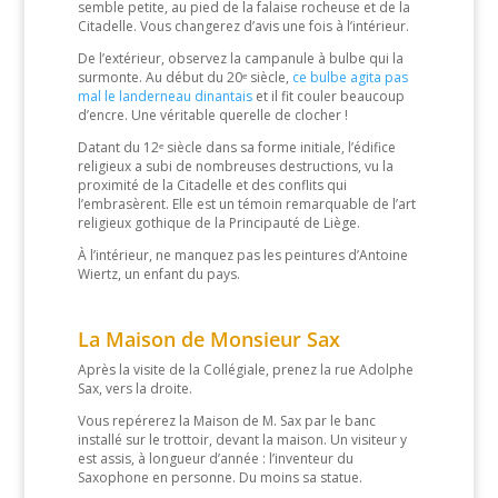
semble petite, au pied de la falaise rocheuse et de la
Citadelle. Vous changerez d’avis une fois à l’intérieur.
De l’extérieur, observez la campanule à bulbe qui la
surmonte. Au début du 20ᵉ siècle,
ce bulbe agita pas
mal le landerneau dinantais
et il fit couler beaucoup
d’encre. Une véritable querelle de clocher !
Datant du 12ᵉ siècle dans sa forme initiale, l’édifice
religieux a subi de nombreuses destructions, vu la
proximité de la Citadelle et des conflits qui
l’embrasèrent. Elle est un témoin remarquable de l’art
religieux gothique de la Principauté de Liège.
À l’intérieur, ne manquez pas les peintures d’Antoine
Wiertz, un enfant du pays.
La Maison de Monsieur Sax
Après la visite de la Collégiale, prenez la rue Adolphe
Sax, vers la droite.
Vous repérerez la Maison de M. Sax par le banc
installé sur le trottoir, devant la maison. Un visiteur y
est assis, à longueur d’année : l’inventeur du
Saxophone en personne. Du moins sa statue.