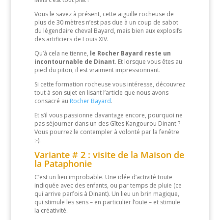
Vous le savez à présent, cette aiguille rocheuse de
plus de 30 mètres n’est pas due à un coup de sabot
du légendaire cheval Bayard, mais bien aux explosifs
des artificiers de Louis XIV.
Qu’à cela ne tienne,
le Rocher Bayard reste un
incontournable de Dinant
. Et lorsque vous êtes au
pied du piton, il est vraiment impressionnant.
Si cette formation rocheuse vous intéresse, découvrez
tout à son sujet en lisant l’article que nous avons
consacré au
Rocher Bayard
.
Et s’il vous passionne davantage encore, pourquoi ne
pas séjourner dans un des Gîtes Kangourou Dinant ?
Vous pourrez le contempler à volonté par la fenêtre
:-).
Variante # 2 : visite de la Maison de
la Pataphonie
C’est un lieu improbable. Une idée d’activité toute
indiquée avec des enfants, ou par temps de pluie (ce
qui arrive parfois à Dinant). Un lieu un brin magique,
qui stimule les sens – en particulier l’ouïe – et stimule
la créativité.