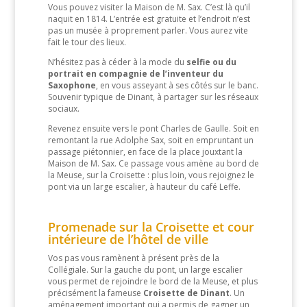
Vous pouvez visiter la Maison de M. Sax. C’est là qu’il
naquit en 1814. L’entrée est gratuite et l’endroit n’est
pas un musée à proprement parler. Vous aurez vite
fait le tour des lieux.
N’hésitez pas à céder à la mode du
selfie ou du
portrait en compagnie de l’inventeur du
Saxophone
, en vous asseyant à ses côtés sur le banc.
Souvenir typique de Dinant, à partager sur les réseaux
sociaux.
Revenez ensuite vers le pont Charles de Gaulle. Soit en
remontant la rue Adolphe Sax, soit en empruntant un
passage piétonnier, en face de la place jouxtant la
Maison de M. Sax. Ce passage vous amène au bord de
la Meuse, sur la Croisette : plus loin, vous rejoignez le
pont via un large escalier, à hauteur du café Leffe.
Promenade sur la Croisette et cour
intérieure de l’hôtel de ville
Vos pas vous ramènent à présent près de la
Collégiale. Sur la gauche du pont, un large escalier
vous permet de rejoindre le bord de la Meuse, et plus
précisément la fameuse
Croisette de Dinant
. Un
aménagement important qui a permis de gagner un