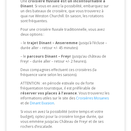
Une
croisière fluviale est un incontournable à
Dinant
. Si vous en avez la possibilité, embarquez sur
un des bateaux de croisière, que vous trouverez à
quai rue Winston Churchill. En saison, les rotations
sont fréquentes.
Pour une croisière fluviale traditionnelle, vous avez
deux options :
– le
trajet Dinant – Anseremme
(jusqu’à l’écluse –
durée aller – retour +/- 45 minutes)
– le
parcours Dinant – Freyr
(jusqu’au château de
Freyr – durée aller – retour +/- 2 heures).
Deux compagnies effectuent ces croisières (la
fréquence varie selon les saisons).
ATTENTION : en période estivale ou de forte
fréquentation touristique, il est préférable de
réserver vos places à l’avance
. Vous trouverez les
informations utiles sur le site des
Croisières Mosanes
et de
Dinant Evasion
.
Si vous en avez la possibilité (votre temps et votre
budget), optez pour la croisière longue durée, qui
vous emmène jusqu’au Château de Freyr et de ses
rochers d’escalade.