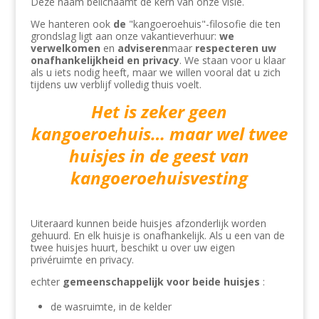
Deze naam belichaamt de kern van onze visie.
We hanteren ook
de
"kangoeroehuis"-filosofie die ten
grondslag ligt aan onze vakantieverhuur:
we
verwelkomen
en
adviseren
maar
respecteren uw
onafhankelijkheid
en privacy
. We staan ​​voor u klaar
als u iets nodig heeft, maar we willen vooral dat u zich
tijdens uw verblijf volledig thuis voelt.
Het is zeker geen
kangoeroehuis… maar wel twee
huisjes in de geest van
kangoeroehuisvesting
Uiteraard kunnen beide huisjes afzonderlijk worden
gehuurd. En elk huisje is onafhankelijk. Als u een van de
twee huisjes huurt, beschikt u over uw eigen
privéruimte en privacy.
echter
gemeenschappelijk voor beide huisjes
:
de wasruimte, in de kelder