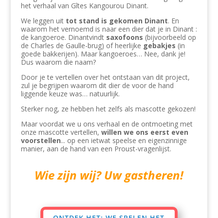
het verhaal van Gîtes Kangourou Dinant.
We leggen uit
tot stand is gekomen Dinant
. En
waarom het vernoemd is naar een dier dat je in Dinant :
de kangoeroe. Dinantvindt
saxofoons
(bijvoorbeeld op
de Charles de Gaulle-brug) of heerlijke
gebakjes
(in
goede bakkerijen). Maar kangoeroes… Nee, dank je!
Dus waarom die naam?
Door je te vertellen over het ontstaan ​​van dit project,
zul je begrijpen waarom dit dier de voor de hand
liggende keuze was… natuurlijk.
Sterker nog, ze hebben het zelfs als mascotte gekozen!
Maar voordat we u ons verhaal en de ontmoeting met
onze mascotte vertellen,
willen we ons eerst even
voorstellen
... op een ietwat speelse en eigenzinnige
manier, aan de hand van een Proust-vragenlijst.
Wie zijn wij? Uw gastheren!
ONTDEK HET: WE SPELEN HET