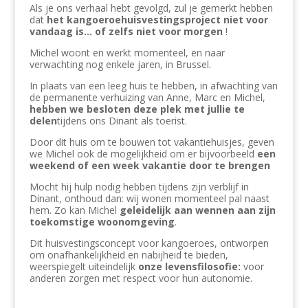
Als je ons verhaal hebt gevolgd, zul je gemerkt hebben
dat
het kangoeroehuisvestingsproject niet voor
vandaag is... of zelfs niet voor morgen
!
Michel woont en werkt momenteel, en naar
verwachting nog enkele jaren, in Brussel.
In plaats van een leeg huis te hebben, in afwachting van
de permanente verhuizing van Anne, Marc en Michel,
hebben we besloten deze plek met jullie te
delen
tijdens ons Dinant als toerist.
Door dit huis om te bouwen tot vakantiehuisjes, geven
we
Michel ook de mogelijkheid om er
bijvoorbeeld
een
weekend of een week vakantie door te brengen
Mocht hij hulp nodig hebben tijdens zijn verblijf in
Dinant, onthoud dan: wij wonen momenteel pal naast
hem. Zo kan Michel
geleidelijk aan wennen aan zijn
toekomstige woonomgeving
.
Dit huisvestingsconcept voor kangoeroes, ontworpen
om onafhankelijkheid en nabijheid te bieden,
weerspiegelt uiteindelijk
onze levensfilosofie:
voor
anderen zorgen met respect voor hun autonomie.